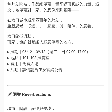
務
常片刻聞名，作品總帶著一種平靜而真誠的力量。這
次，她帶著對「家」的想像來到基隆——
關
在港口城市迎來四百年的此刻，
於
重新思考「抵達」、「歸屬」與「陪伴」的意義。
港口象徵流動，
回
而家，也許就是讓人願意停靠的地方。
首
頁
▸ 展期｜06/12－09/13（週二－日 09:00–17:00）
▸ 地點｜101–103 展覽室
網
▸ 費用｜免費入場
站
▸ 活動｜詳情請洽FB及官網公告
導
覽
FB
🖋
迴響 Reverberations
IG
城市、閱讀、記憶與夢境，