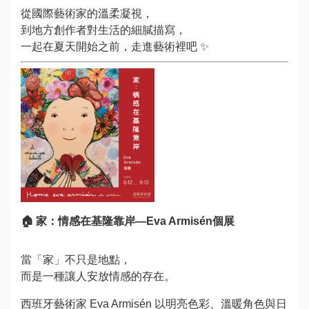
觀
從國際藝術家的溫柔凝視，
到地方創作者對生活的細膩描寫，
展
一起在夏天開始之前，走進藝術裡吧 ✨
覽
活
動
徵
件
潮
🏠
家：情感在基隆靠岸—Eva Armisén個展
藝
術
當「家」不只是地點，
而是一種讓人安放情感的存在。
服
西班牙藝術家 Eva Armisén 以明亮色彩、溫暖角色與日