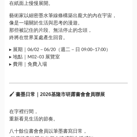
在紙面上慢慢展開。
聯
絡
藝術家以細密墨水筆線條構築出龐大的內在宇宙，
我
像是一場關於生活與思考的漫遊。
們
那些被記住的片段、無法停止的念頭，
終將在世界某處產生回音。
個
▸ 展期｜06/02－06/20（週二－日 09:00–17:00）
人
▸ 地點｜M02–03 展覽室
資
▸ 費用｜免費入場
料
保
護
🖌
書墨日常｜2026基隆市研露書會會員聯展
隱
私
權
在字裡行間，
政
重新看見生活的節奏。
策
八十餘位書會會員以筆墨書寫日常，